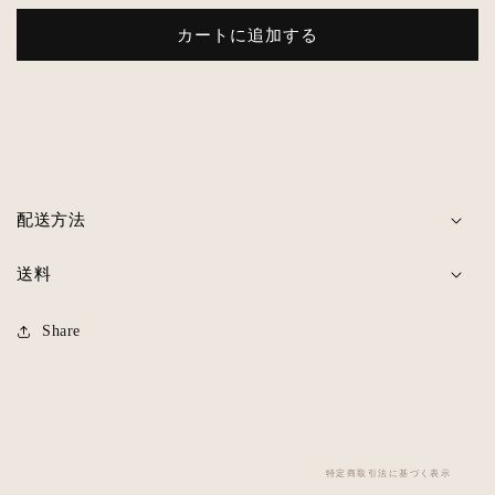
げ
げ
カートに追加する
袋
袋
(4
(4
個
個
入
入
り
り
用/
用/
6
6
配送方法
個
個
入
入
送料
り
り
用)
用)
の
の
Share
数
数
量
量
を
を
減
増
ら
や
特定商取引法に基づく表示
す
す