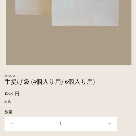
モ
ー
MAGO
ダ
手提げ袋 (4個入り用/ 6個入り用)
ル
で
通
¥88 円
メ
デ
常
税込
ィ
価
ア
数量
格
(1)
を
手
手
開
く
提
提