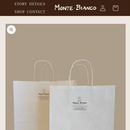
カ
コンテ
グ
STORY
DETAILS
ンツに
ー
イ
進む
SHOP
CONTACT
ト
ン
FAQ
商品情
報にス
キップ